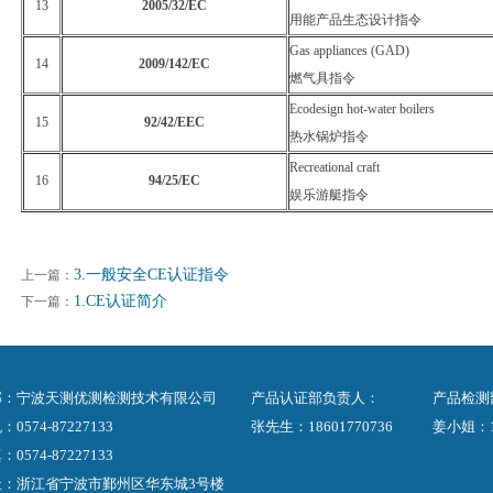
13
2005/32/EC
用能产品生态设计指令
Gas appliances (GAD)
14
2009/142/EC
燃气具指令
Ecodesign hot-water boilers
15
92/42/EEC
热水锅炉指令
Recreational craft
16
94/25/EC
娱乐游艇指令
3.一般安全CE认证指令
上一篇：
1.CE认证简介
下一篇：
部：宁波天测优测检测技术有限公司
产品认证部负责人：
产品检测
0574-87227133
张先生：18601770736
姜小姐：13
0574-87227133
址：浙江省宁波市鄞州区华东城3号楼