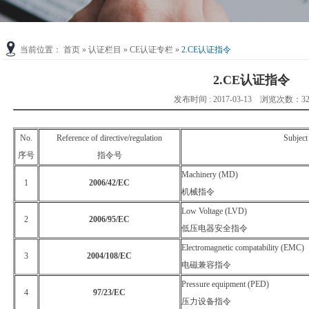
当前位置：
首页
»
认证栏目
»
CE认证专栏
»
2.CE认证指令
2.CE认证指令
发布时间 : 2017-03-13 浏览次数：32
No.
Reference of directive/regulation
Subject 
序号
指令号
Machinery (MD)
1
2006/42/EC
机械指令
Low Voltage (LVD)
2
2006/95/EC
低压电器安全指令
Electromagnetic compatability (EMC)
3
2004/108/EC
电磁兼容指令
Pressure equipment (PED)
4
97/23/EC
压力设备指令