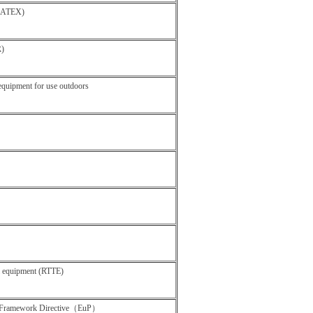
 (ATEX)
R)
equipment for use outdoors
l equipment (RTTE)
ts Framework Directive（EuP）