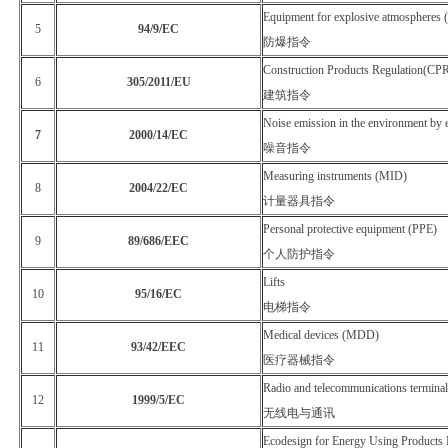
Equipment for explosive atmospheres
5
94/9/EC
防爆指令
Construction Products Regulation(CP
6
305/2011/EU
建筑指令
Noise emission in the environment by 
7
2000/14/EC
噪音指令
Measuring instruments (MID)
8
2004/22/EC
计量器具指令
Personal protective equipment (PPE)
9
89/686/EEC
个人防护指令
Lifts
10
95/16/EC
电梯指令
Medical devices (MDD)
11
93/42/EEC
医疗器械指令
Radio and telecommunications termina
12
1999/5/EC
无线电与通讯
Ecodesign for Energy Using Produc