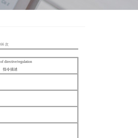
66 次
of directive/regulation
指令描述