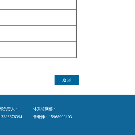
返回
部负责人：
体系培训部：
386676394
曹老师：15968999103